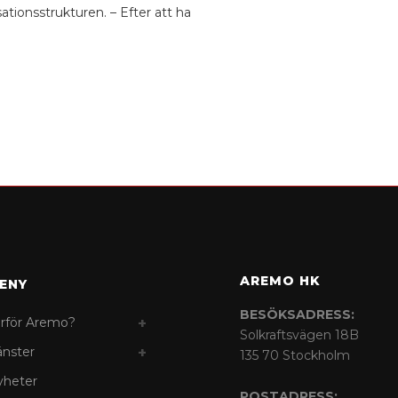
tionsstrukturen. – Efter att ha
AREMO HK
ENY
BESÖKSADRESS:
rför Aremo?
Solkraftsvägen 18B
änster
135 70 Stockholm
yheter
POSTADRESS: