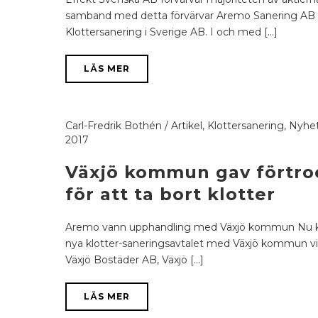
samband med detta förvärvar Aremo Sanering AB E
Klottersanering i Sverige AB. I och med [...]
LÄS MER
Carl-Fredrik Bothén
/
Artikel
,
Klottersanering
,
Nyhe
2017
Växjö kommun gav förtroe
för att ta bort klotter
Aremo vann upphandling med Växjö kommun Nu ka
nya klotter-saneringsavtalet med Växjö kommun vil
Växjö Bostäder AB, Växjö [...]
LÄS MER