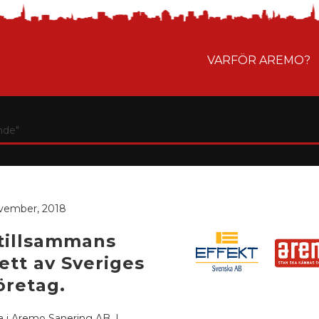
VARFÖR AREMO?
nde"
ovember, 2018
 tillsammans
tt av Sveriges
öretag.
a i Aremo Sanering AB. I