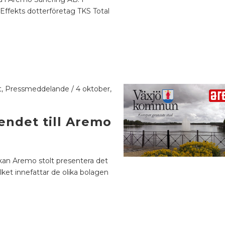
ffekts dotterföretag TKS Total
t
,
Pressmeddelande
/
4 oktober,
ndet till Aremo
n Aremo stolt presentera det
ket innefattar de olika bolagen