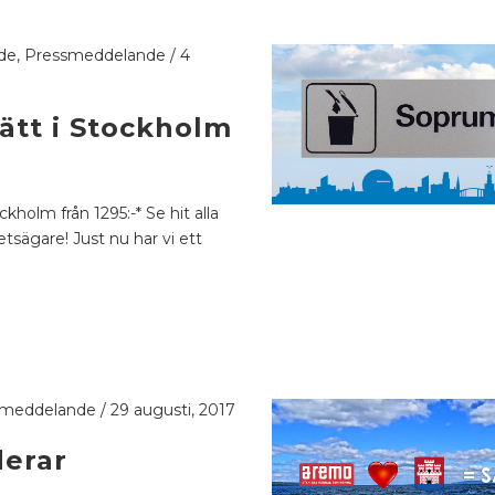
de
,
Pressmeddelande
/
4
ätt i Stockholm
kholm från 1295:-* Se hit alla
tsägare! Just nu har vi ett
smeddelande
/
29 augusti, 2017
erar