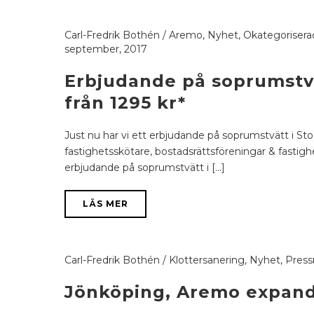
Carl-Fredrik Bothén
/
Aremo
,
Nyhet
,
Okategorisera
september, 2017
Erbjudande på soprumstv
från 1295 kr*
Just nu har vi ett erbjudande på soprumstvätt i Stoc
fastighetsskötare, bostadsrättsföreningar & fastighe
erbjudande på soprumstvätt i [...]
LÄS MER
Carl-Fredrik Bothén
/
Klottersanering
,
Nyhet
,
Pres
Jönköping, Aremo expand