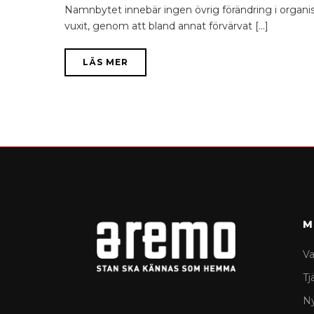
Namnbytet innebär ingen övrig förändring i organisa
vuxit, genom att bland annat förvärvat [...]
LÄS MER
M
Va
Tj
N