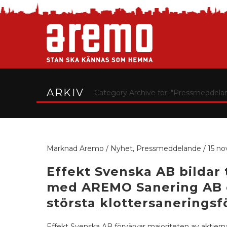
ARKIV
Category Archive for: "Pressmeddela
Marknad Aremo
/
Nyhet
,
Pressmeddelande
/
15 n
Effekt Svenska AB bildar
med AREMO Sanering AB e
största klottersaneringsf
Effekt Svenska AB förvärvar majoriteten av aktiern