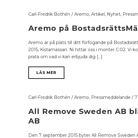
Carl-Fredrik Bothén
/
Aremo
,
Artikel
,
Nyhet
,
Press
Aremo på BostadsrättsM
Aremo är på plats till ditt förfogande på Bostads
2015, Kistamässan. Ni hittar oss i monter C:02. Vi k
prata om vad vi kan erbjuda dig [...]
LÄS MER
Carl-Fredrik Bothén
/
Aremo
,
Pressmeddelande
/
7
All Remove Sweden AB bl
AB
Den 7 september 2015 byter All Remove Sweden A