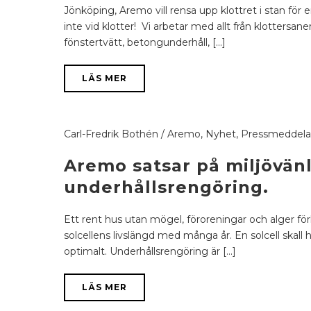
Jönköping, Aremo vill rensa upp klottret i stan för e
inte vid klotter! Vi arbetar med allt från klottersan
fönstertvätt, betongunderhåll, [...]
LÄS MER
Carl-Fredrik Bothén
/
Aremo
,
Nyhet
,
Pressmeddel
Aremo satsar på miljövänl
underhållsrengöring.
Ett rent hus utan mögel, föroreningar och alger för
solcellens livslängd med många år. En solcell skall h
optimalt. Underhållsrengöring är [...]
LÄS MER