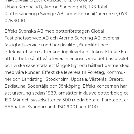
mikael.wallner@effektab.se, 072-070 61 55
Urban Kemna, VD, Aremo Sanering AB, TKS Total
Klottersanering i Sverige AB, urban.kemna@aremo.se, 073-
076 30 10
Effekt Svenska AB med dotterföretagen Global
Fastighetsservice AB och Aremo Sanering AB levererar
fastighetsservice med hög kvalitet, flexibilitet och
effektivitet som sätter kundupplevelsen i fokus. Effekt ska
alltid arbeta så att våra leveranser anses vara det bästa valet
och vi ska säkerställa ett långsiktigt och hållbart partnerskap
med våra kunder. Effekt ska leverera till Företag, Kommu-
ner och Landsting i Stockholm, Uppsala, Västerås, Örebro,
Eskilstuna, Södertälje och Jönköping. Effekt koncernen har
sitt ursprung sedan 1989, omsätter inklusive dotterbolag ca
150 Mkr och sysselsätter ca 300 medarbetare. Företaget är
AAA-ratad, Svanenmärkt, ISO 9001 och 1400