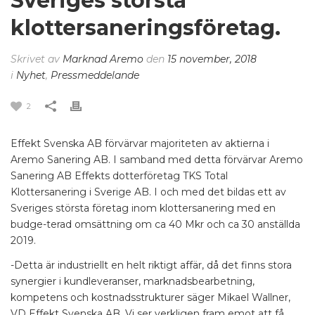
Sveriges största
klottersaneringsföretag.
Skrivet av
Marknad Aremo
den
15 november, 2018
i
Nyhet
,
Pressmeddelande
2
Effekt Svenska AB förvärvar majoriteten av aktierna i
Aremo Sanering AB. I samband med detta förvärvar Aremo
Sanering AB Effekts dotterföretag TKS Total
Klottersanering i Sverige AB. I och med det bildas ett av
Sveriges största företag inom klottersanering med en
budge-terad omsättning om ca 40 Mkr och ca 30 anställda
2019.
-Detta är industriellt en helt riktigt affär, då det finns stora
synergier i kundleveranser, marknadsbearbetning,
kompetens och kostnadsstrukturer säger Mikael Wallner,
VD Effekt Svenska AB. Vi ser verkligen fram emot att få