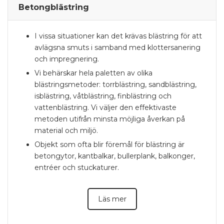
Betongblästring
I vissa situationer kan det krävas blästring för att
avlägsna smuts i samband med klottersanering
och impregnering.
Vi behärskar hela paletten av olika
blästringsmetoder: torrblästring, sandblästring,
isblästring, våtblästring, finblästring och
vattenblästring. Vi väljer den effektivaste
metoden utifrån minsta möjliga åverkan på
material och miljö.
Objekt som ofta blir föremål för blästring är
betongytor, kantbalkar, bullerplank, balkonger,
entréer och stuckaturer.
Läs mer