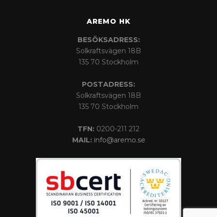
AREMO HK
BESÖKSADRESS:
Solkraftsvägen 18B
135 70 Stockholm
POSTADRESS:
Solkraftsvägen 18B
135 70 Stockholm
TFN:
0200-211 212
MAIL:
info@aremo.se