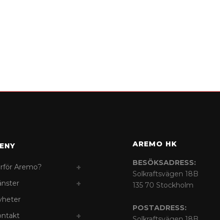
AREMO HK
ENY
BESÖKSADRESS:
rför Aremo?
Solkraftsvägen 18B
änster
135 70 Stockholm
yheter
POSTADRESS:
ontakt
Solkraftsvägen 18B