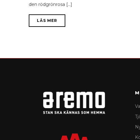
den rödgrönrosa [...]
LÄS MER
M
Va
Tj
N
K