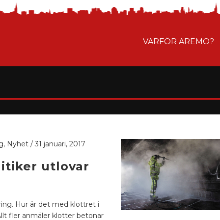
VARFÖR AREMO?
g
,
Nyhet
/
31 januari, 2017
itiker utlovar
ring. Hur är det med klottret i
lt fler anmäler klotter betonar