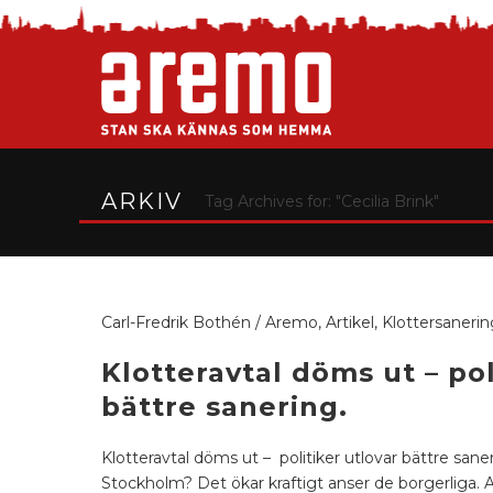
ARKIV
Tag Archives for: "Cecilia Brink"
Carl-Fredrik Bothén
/
Aremo
,
Artikel
,
Klottersanerin
Klotteravtal döms ut – pol
bättre sanering.
Klotteravtal döms ut – politiker utlovar bättre sane
Stockholm? Det ökar kraftigt anser de borgerliga. Al